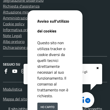
Segnalazione disservizio
Richiesta d'assistenza
Attuazione misure PNRR
Amministrazione trasparente
Avviso sull'utilizzo
Cookie policy
Informativa privacy
dei cookies
Note Legali
Albo pretorio
Questo sito non
Dichiarazione di accessibilità
utilizza tracker o
cookie diversi da
quelli tecnici
SEGUICI SU
strettamente
✖
Faceboook
Youtube
Instagram
RSS
Registrati ai servizi
APP IO
e ricevi tutti gli
necessari al suo
aggiornamenti dall'Ente
funzionamento. Il
consenso al
Modulistica
trattamento non è
richiesto.
Mappa del sito
HO CAPITO
Il sito istituzionale del Comune di Cantello è un progetto