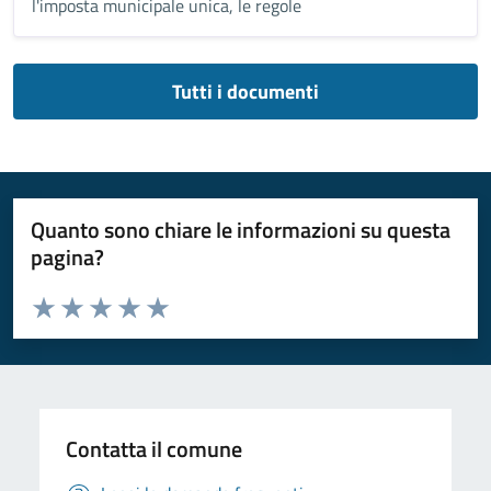
l'imposta municipale unica, le regole
Tutti i documenti
Quanto sono chiare le informazioni su questa
pagina?
Valuta da 1 a 5 stelle la pagina
Valuta 1 stelle su 5
Valuta 2 stelle su 5
Valuta 3 stelle su 5
Valuta 4 stelle su 5
Valuta 5 stelle su 5
Contatta il comune