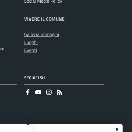
Social Media Policy
VIVERE IL COMUNE
Galleria immagini
Luoghi
oni
Eventi
SEGUICI SU
Faceboook
Youtube
Instagram
RSS
✖