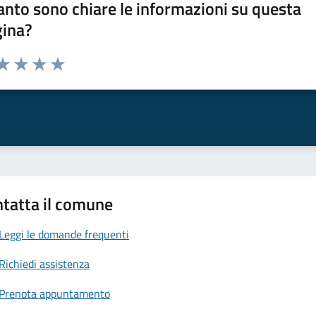
nto sono chiare le informazioni su questa
gina?
da 1 a 5 stelle la pagina
a 1 stelle su 5
aluta 2 stelle su 5
Valuta 3 stelle su 5
Valuta 4 stelle su 5
Valuta 5 stelle su 5
tatta il comune
Leggi le domande frequenti
Richiedi assistenza
Prenota appuntamento