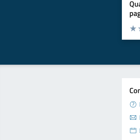
Qua
pa
Valuta 
Valut
V
Con