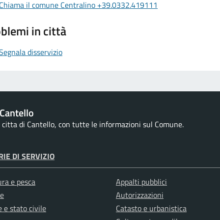
Chiama il comune Centralino +39.0332.419111
blemi in città
Segnala disservizio
Cantello
la citta di Cantello, con tutte le informazioni sul Comune.
IE DI SERVIZIO
ura e pesca
Appalti pubblici
e
Autorizzazioni
 e stato civile
Catasto e urbanistica